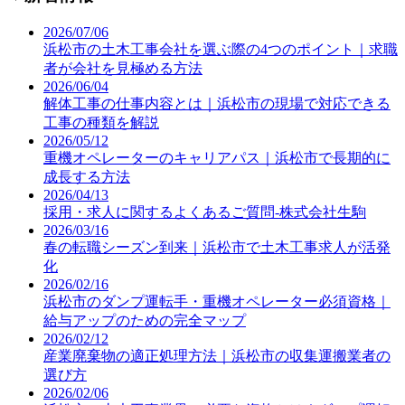
2026/07/06
浜松市の土木工事会社を選ぶ際の4つのポイント｜求職
者が会社を見極める方法
2026/06/04
解体工事の仕事内容とは｜浜松市の現場で対応できる
工事の種類を解説
2026/05/12
重機オペレーターのキャリアパス｜浜松市で長期的に
成長する方法
2026/04/13
採用・求人に関するよくあるご質問-株式会社生駒
2026/03/16
春の転職シーズン到来｜浜松市で土木工事求人が活発
化
2026/02/16
浜松市のダンプ運転手・重機オペレーター必須資格｜
給与アップのための完全マップ
2026/02/12
産業廃棄物の適正処理方法｜浜松市の収集運搬業者の
選び方
2026/02/06