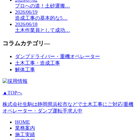
プロへの道！土砂運搬…
2026/06/19
造成工事の基本的な5…
2026/06/18
土木作業員として成功…
コラムカテゴリ―
ダンプドライバー・重機オペレーター
土木工事・造成工事
解体工事
▲TOPへ
株式会社生駒は静岡県浜松市などで土木工事にご対応|重機
オペレーター・ダンプ運転手求人中
HOME
業務案内
施工実績