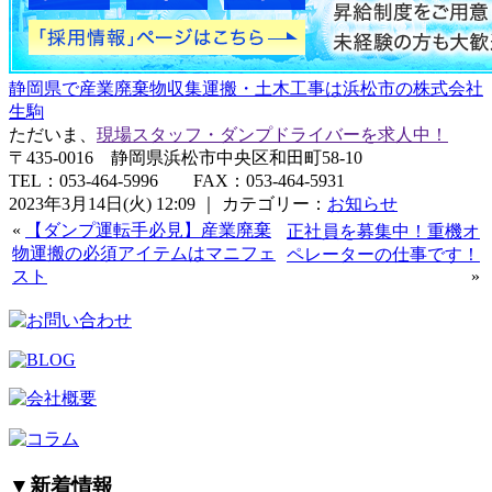
静岡県で産業廃棄物収集運搬・土木工事は浜松市の株式会社
生駒
ただいま、
現場スタッフ・ダンプドライバーを求人中！
〒435-0016 静岡県浜松市中央区和田町58-10
TEL：053-464-5996 FAX：053-464-5931
2023年3月14日(火) 12:09 ｜ カテゴリー：
お知らせ
«
【ダンプ運転手必見】産業廃棄
正社員を募集中！重機オ
物運搬の必須アイテムはマニフェ
ペレーターの仕事です！
スト
»
▼
新着情報